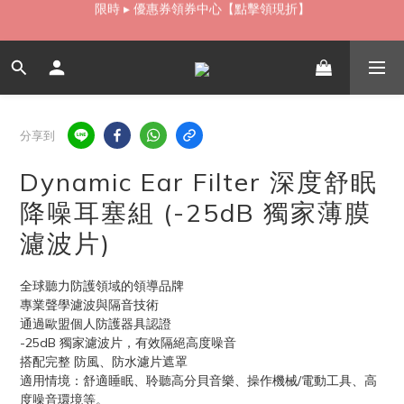
如需當日配送貨海外寄送，歡迎直接與我們聯繫
如需當日配送貨海外寄送，歡迎直接與我們聯繫
無卡分期 零利率 好輕鬆【立即填表】
限時 ▸ 優惠券領券中心【點擊領現折】
分享到
如需當日配送貨海外寄送，歡迎直接與我們聯繫
Dynamic Ear Filter 深度舒眠
降噪耳塞組 (-25dB 獨家薄膜
濾波片)
全球聽力防護領域的領導品牌
專業聲學濾波與隔音技術
通過歐盟個人防護器具認證
-25dB 獨家濾波片，有效隔絕高度噪音
搭配完整 防風、防水濾片遮罩
適用情境：舒適睡眠、聆聽高分貝音樂、操作機械/電動工具、高
度噪音環境等。