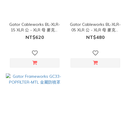
Gator Cableworks BL-XLR-
Gator Cableworks BL-XLR-
15 XLR 公 - XLR 母 麥克風
05 XLR 公 - XLR 母 麥克風
線 4.6M
線 1.5M
NT$620
NT$480