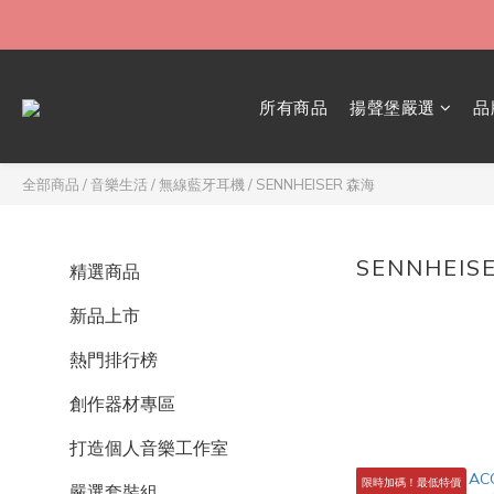
所有商品
揚聲堡嚴選
品
全部商品
/
音樂生活
/
無線藍牙耳機
/
SENNHEISER 森海
SENNHEIS
精選商品
新品上市
熱門排行榜
創作器材專區
打造個人音樂工作室
限時加碼！最低特價
嚴選套裝組