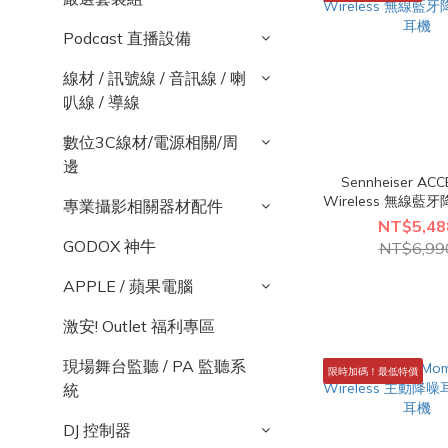
Podcast 直播設備
線材 / 訊號線 / 音訊線 / 喇
叭線 / 導線
數位3C線材/電源相關/周
邊
Sennheiser AC
Wireless 無線藍
專業攝影相關器材配件
耳機
NT$5,48
GODOX 神牛
NT$6,99
APPLE / 蘋果電腦
激安! Outlet 福利專區
現場舞台監聽 / PA 監聽系
限時加碼！最低特價
統
DJ 控制器