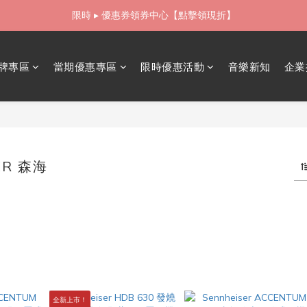
如需當日配送貨海外寄送，歡迎直接與我們聯繫
限時 ▸ 優惠券領券中心【點擊領現折】
如需當日配送貨海外寄送，歡迎直接與我們聯繫
牌專區
當期優惠專區
限時優惠活動
音樂新知
企業
ER 森海
8 件商品
全新上市！