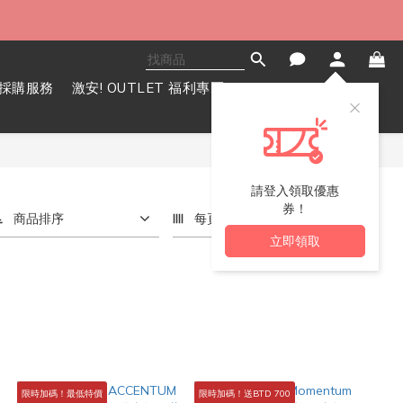
採購服務
激安! OUTLET 福利專區
請登入領取優惠
券！
商品排序
每頁顯示 72 個
立即領取
限時加碼！最低特價
限時加碼！送BTD 700