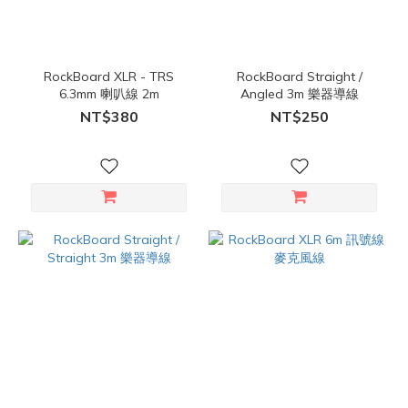
RockBoard XLR - TRS
RockBoard Straight /
6.3mm 喇叭線 2m
Angled 3m 樂器導線
NT$380
NT$250