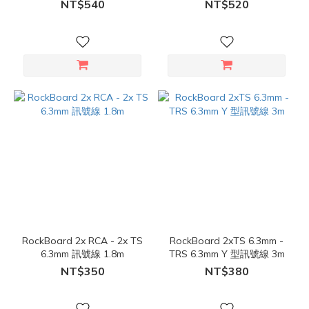
NT$540
NT$520
RockBoard 2x RCA - 2x TS
RockBoard 2xTS 6.3mm -
6.3mm 訊號線 1.8m
TRS 6.3mm Y 型訊號線 3m
NT$350
NT$380