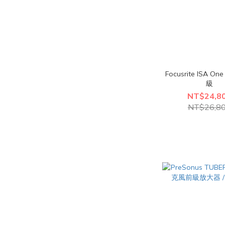
Focusrite ISA 
級
NT$24,8
NT$26,8