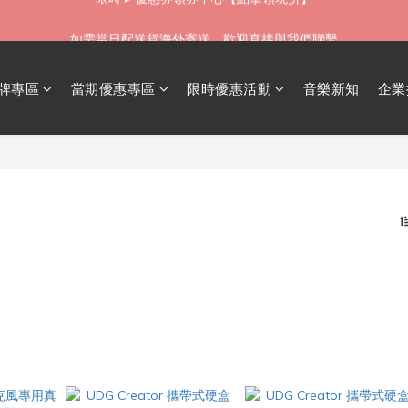
如需當日配送貨海外寄送，歡迎直接與我們聯繫
如需當日配送貨海外寄送，歡迎直接與我們聯繫
無卡分期 零利率 好輕鬆【立即填表】
牌專區
當期優惠專區
限時優惠活動
音樂新知
企業
限時 ▸ 優惠券領券中心【點擊領現折】
如需當日配送貨海外寄送，歡迎直接與我們聯繫
47 件商品