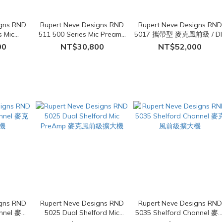
igns RND
Rupert Neve Designs RND
Rupert Neve Designs RND
s Mic
511 500 Series Mic Preamp
5017 攜帶型 麥克風前級 / DI 
麥克風前級擴大
麥克風前級擴大機
動態壓縮器
00
NT$30,800
NT$52,000
igns RND
Rupert Neve Designs RND
Rupert Neve Designs RND
annel 麥克
5025 Dual Shelford Mic
5035 Shelford Channel 麥