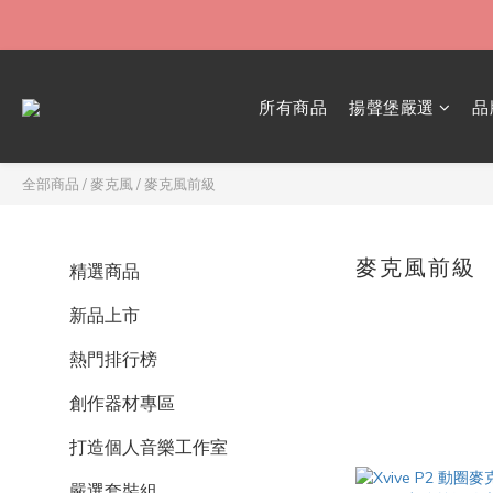
所有商品
揚聲堡嚴選
品
全部商品
/
麥克風
/
麥克風前級
麥克風前級
精選商品
新品上市
熱門排行榜
創作器材專區
打造個人音樂工作室
嚴選套裝組