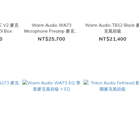
RE V2 麥克
Warm Audio WA73
Warm Audio TB12 Black 
I Box
Microphone Preamp 麥克風
克風前級
前級
0
NT$25,700
NT$21,400