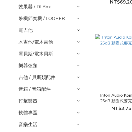
風前級擴大
NT$69,2
效果器 / DI Box
鼓機節奏機 / LOOPER
電吉他
木吉他/電木吉他
電貝斯/電木貝斯
樂器弦類
吉他 / 貝斯類配件
音箱 / 音箱配件
Triton Audio Ko
打擊樂器
25dB 動圈式麥
NT$3,75
軟體專區
音樂生活