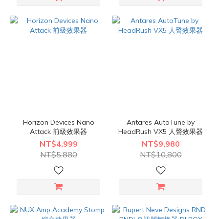
Horizon Devices Nano
Antares AutoTune by
Attack 前級效果器
HeadRush VX5 人聲效果器
NT$4,999
NT$9,980
NT$5,880
NT$10,800