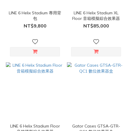
LINE 6 Helix Stadium 專用背
LINE 6 Helix Stadium XL
包
Floor 音箱模擬綜合效果器
NT$9,800
NT$85,000
LINE 6 Helix Stadium Floor
Gator Cases GTSA-GTR-