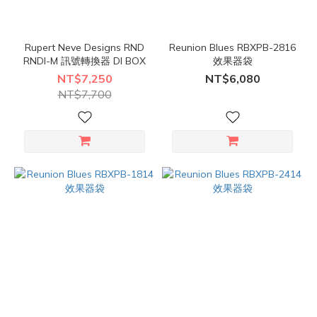
Rupert Neve Designs RND
Reunion Blues RBXPB-2816
RNDI-M 訊號轉換器 DI BOX
效果器袋
NT$7,250
NT$6,080
NT$7,700