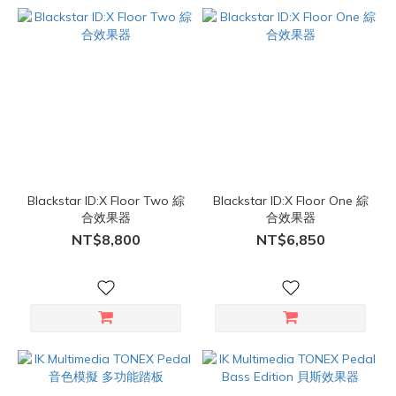
Blackstar ID:X Floor Two 綜
Blackstar ID:X Floor One 綜
合效果器
合效果器
NT$8,800
NT$6,850