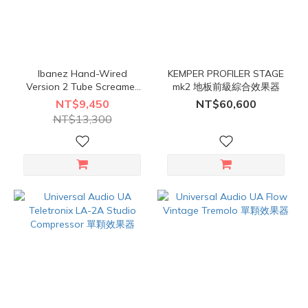
Ibanez Hand-Wired
KEMPER PROFILER STAGE
Version 2 Tube Screamer
mk2 地板前級綜合效果器
TS808HWV2 效果器
NT$9,450
NT$60,600
NT$13,300