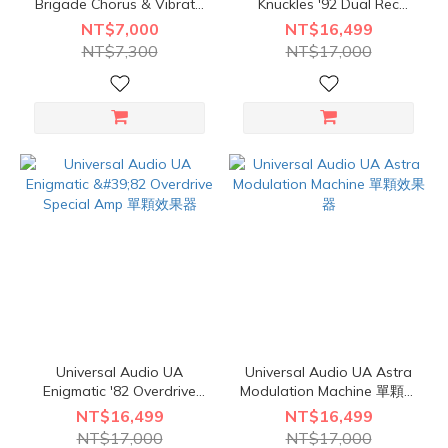
Brigade Chorus & Vibrato
Knuckles '92 Dual Rec
單顆效果器
Amplifier 單顆效果器
NT$7,000
NT$16,499
NT$7,300
NT$17,000
Universal Audio UA
Universal Audio UA Astra
Enigmatic '82 Overdrive
Modulation Machine 單顆效
Special Amp 單顆效果器
果器
NT$16,499
NT$16,499
NT$17,000
NT$17,000