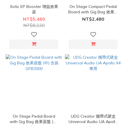
Xotic EP Booster 增益效果
On Stage Compact Pedal
器
Board with Gig Bag 效果器
盤 (小) 含袋 GPB2000
NT$5,480
NT$2,480
NT$8,220
On Stage Pedal Board
UDG Creator 攜帶式硬盒
with Gig Bag 效果器盤 (中)
Universal Audio UA Apollo