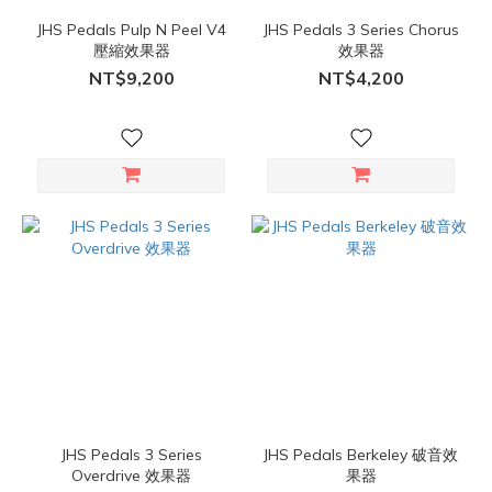
JHS Pedals Pulp N Peel V4
JHS Pedals 3 Series Chorus
壓縮效果器
效果器
NT$9,200
NT$4,200
JHS Pedals 3 Series
JHS Pedals Berkeley 破音效
Overdrive 效果器
果器