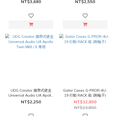
含袋 GPB3000
X4 專用
NT$3,680
NT$2,550
UDG Creator 攜帶式硬盒
Gator Cases G-PROR-4U-
Universal Audio UA Apollo
19 行動 RACK 箱 (附輪子)
Twin MKII / X 專用
NT$2,250
NT$12,800
NT$13,800