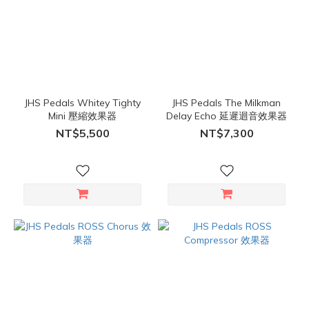
JHS Pedals Whitey Tighty
JHS Pedals The Milkman
Mini 壓縮效果器
Delay Echo 延遲迴音效果器
NT$5,500
NT$7,300