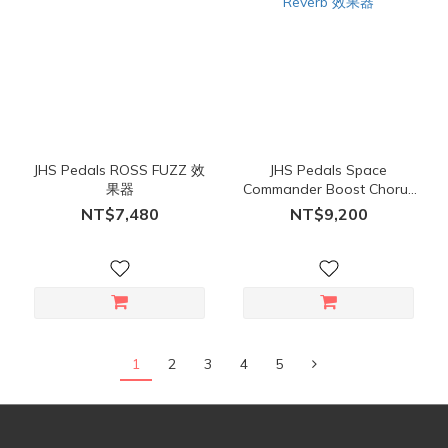
JHS Pedals ROSS FUZZ 效
JHS Pedals Space
果器
Commander Boost Chorus
Reverb 效果器
NT$7,480
NT$9,200
1
2
3
4
5