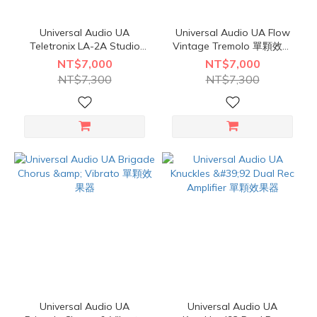
Universal Audio UA
Universal Audio UA Flow
Teletronix LA-2A Studio
Vintage Tremolo 單顆效果
Compressor 單顆效果器
器
NT$7,000
NT$7,000
NT$7,300
NT$7,300
Universal Audio UA
Universal Audio UA