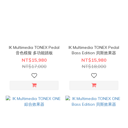
IK Multimedia TONEX Pedal
IK Multimedia TONEX Pedal
音色模擬 多功能踏板
Bass Edition 貝斯效果器
NT$15,980
NT$15,980
NT$17,000
NT$18,000