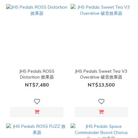
JHS Pedals ROSS
JHS Pedals Sweet Tea V3
Distortion 效果器
Overdrive 破音效果器
NT$7,480
NT$13,500