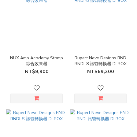
NUX Amp Academy Stomp
Rupert Neve Designs RND
綜合效果器
RNDI-8 訊號轉換器 DI BOX
NT$9,900
NT$69,200