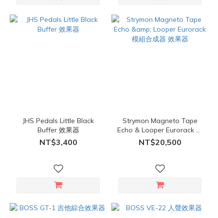
JHS Pedals Little Black
Strymon Magneto Tape
Buffer 效果器
Echo & Looper Eurorack 模
組合成器 效果器
NT$3,400
NT$20,500