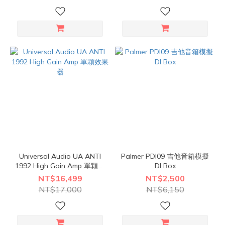
Universal Audio UA ANTI
Palmer PDI09 吉他音箱模擬
1992 High Gain Amp 單顆效
DI Box
果器
NT$16,499
NT$2,500
NT$17,000
NT$6,150