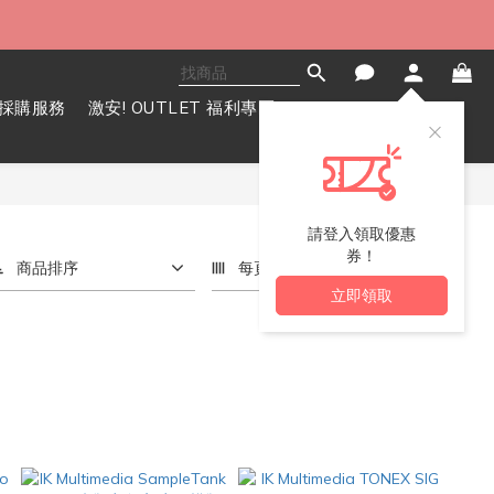
採購服務
激安! OUTLET 福利專區
請登入領取優惠
券！
商品排序
每頁顯示 72 個
立即領取