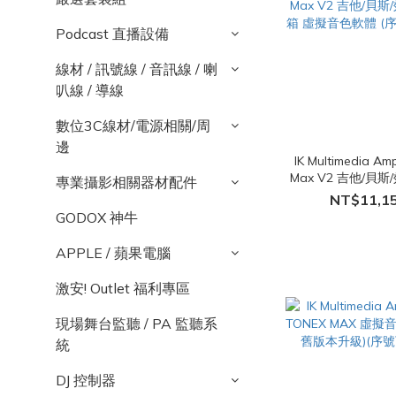
Podcast 直播設備
線材 / 訊號線 / 音訊線 / 喇
叭線 / 導線
數位3C線材/電源相關/周
邊
IK Multimedia Amp
Max V2 吉他/貝斯
專業攝影相關器材配件
箱 虛擬音色軟體 (
NT$11,1
GODOX 神牛
APPLE / 蘋果電腦
激安! Outlet 福利專區
現場舞台監聽 / PA 監聽系
統
DJ 控制器