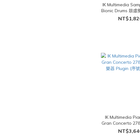
IK Multimedia Sam
Bionic Drums 
(序號下載版
NT$1,82
IK Multimedia Pi
Gran Concerto 
樂器 Plugin (
NT$3,64