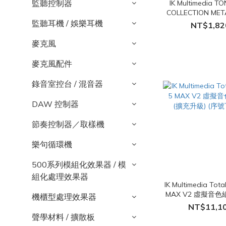
監聽控制器
IK Multimedia T
COLLECTION MET
Plugin 虛擬音色軟
監聽耳機 / 娛樂耳機
NT$1,82
載版)
麥克風
麥克風配件
錄音室控台 / 混音器
DAW 控制器
節奏控制器／取樣機
樂句循環機
500系列模組化效果器 / 模
組化處理效果器
IK Multimedia Tota
MAX V2 虛擬音色
機櫃型處理效果器
充升級) (序號
NT$11,1
聲學材料 / 擴散板