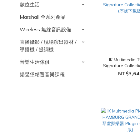
數位生活
Marshall 全系列產品
Wireless 無線音訊設備
直播攝影 / 現場演出器材 /
導播機 / 提詞機
IK Multimedia
音樂生活傢俱
Signature Collect
(序號下載版
NT$3,64
揚聲堡精選音樂課程