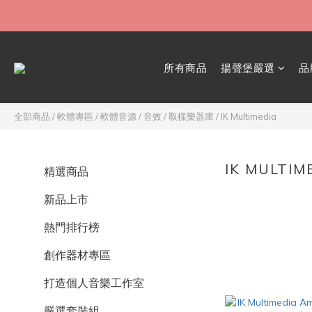
所有商品
揚聲堡嚴選
品
全部商品
/
軟體專區
/
軟體音源 / 音效 / 取樣樂器庫
/
IK Multimedia
IK MULTIM
精選商品
新品上市
熱門排行榜
創作器材專區
打造個人音樂工作室
嚴選套裝組