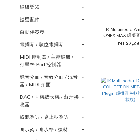
鍵盤樂器
鍵盤配件
IK Multimedia Am
自動伴奏琴
TONEX MAX 虛擬
舊版本升級)(序號
NT$7,29
電鋼琴 / 數位電鋼琴
MIDI 控制器 / 主控鍵盤 /
打擊墊 Pad 控制器
錄音介面 / 音效介面 / 混音
器 / MIDI 介面
DAC / 耳機擴大機 / 藍牙接
收器
監聽喇叭 / 桌上型喇叭
喇叭架 / 喇叭墊 / 線材