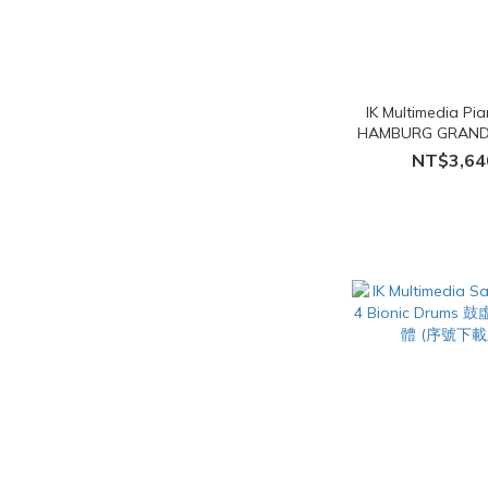
IK Multimedia Pi
HAMBURG GRAND
琴虛擬樂器 Plugin
NT$3,64
版)