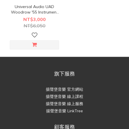
Universal Audio UAD
Woodrow '55 Instrument
Amp 吉他音箱模擬 Plugin
NT$3,000
(序號下載版) *1433-3937
NT$6,050
旗下服務
揚聲堡音樂 官方網站
揚聲堡音樂 線上課程
揚聲堡音樂 線上服務
揚聲堡音樂 LinkTree
顧客服務