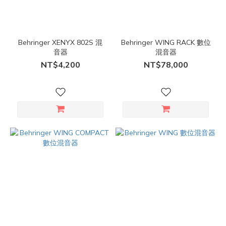
Behringer XENYX 802S 混
Behringer WING RACK 數位
音器
混音器
NT$4,200
NT$78,000