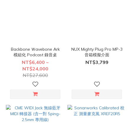
Backbone Ｗavebone Ark
NUX Mighty Plug Pro MP-3
模組化 Podcast 錄音桌
音箱模擬介面
NT$6,400 ~
NT$3,799
NT$24,000
NT$27,600