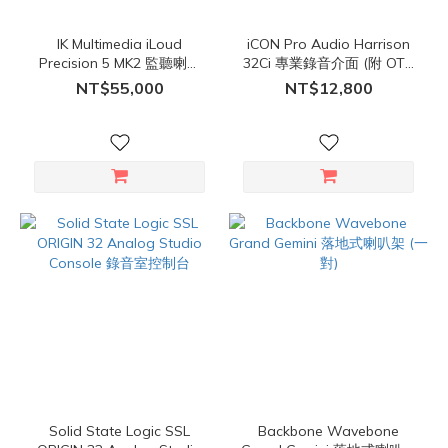
IK Multimedia iLoud
iCON Pro Audio Harrison
Precision 5 MK2 監聽喇叭
32Ci 專業錄音介面 (附 OTG
(對)
接口)
NT$55,000
NT$12,800
Solid State Logic SSL
Backbone Wavebone