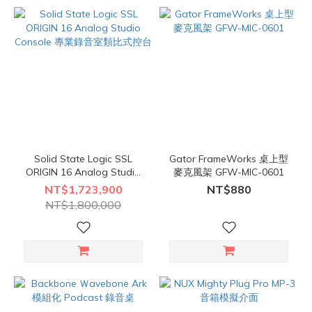
Solid State Logic SSL
Gator FrameWorks 桌上型
ORIGIN 16 Analog Studio
麥克風架 GFW-MIC-0601
Console 專業錄音室類比式
NT$1,723,900
NT$880
控台
NT$1,800,000