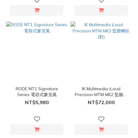
RODE NT1 Signature
IK Multimedia iLoud
Series 電容式麥克風
Precision MTM MK2 監聽喇
叭 (對)
NT$5,980
NT$72,000