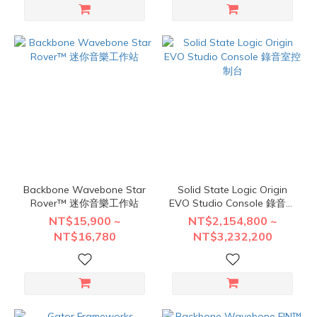
Backbone Wavebone Star
Solid State Logic Origin
Rover™ 迷你音樂工作站
EVO Studio Console 錄音室
控制台
NT$15,900 ~
NT$2,154,800 ~
NT$16,780
NT$3,232,200