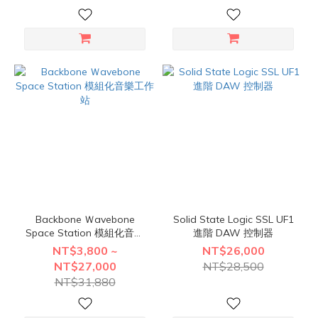
Backbone Ｗavebone
Solid State Logic SSL UF1
Space Station 模組化音樂
進階 DAW 控制器
工作站
NT$3,800 ~
NT$26,000
NT$27,000
NT$28,500
NT$31,880