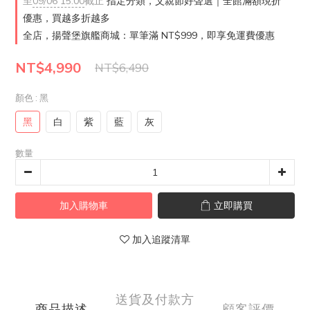
至
09/06 15:00
截止
指定分類，父親節好聲選｜全館滿額現折
優惠，買越多折越多
全店，揚聲堡旗艦商城：單筆滿 NT$999，即享免運費優惠
NT$4,990
NT$6,490
顏色
: 黑
黑
白
紫
藍
灰
數量
加入購物車
立即購買
加入追蹤清單
送貨及付款方
商品描述
顧客評價