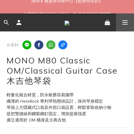
如需當日配送貨海外寄送，歡迎直接與我們聯繫
如需當日配送貨海外寄送，歡迎直接與我們聯繫
分享到
MONO M80 Classic
OM/Classical Guitar Case
木吉他琴袋
輕量化複合材質，防水耐磨容易攜帶
纖薄的 Headlock 專利琴頸懸掛設計，保持琴身穩定
琴袋上方隱藏式口袋及外部口袋設置，輕鬆拿取收納小物
提把雙縫線和鋼製鉚釘固定，增加提握強度
廣泛適用於 OM 桶身及古典吉他