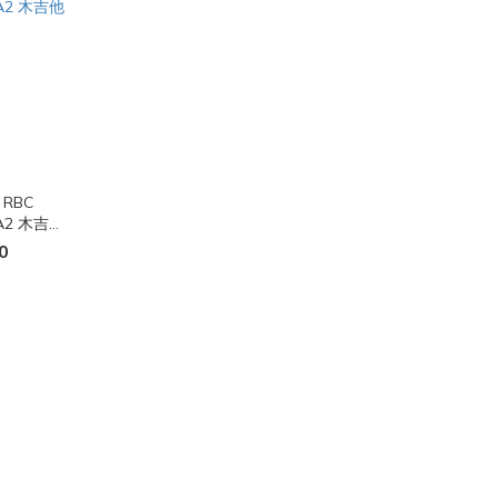
s RBC
23A2 木吉他
0