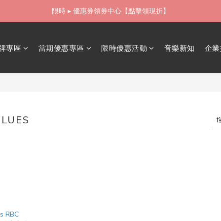
如需當日配送貨海外寄送，歡迎直接與我們聯繫
限時 ▸ 優惠券領券中心【點擊領現折】
如需當日配送貨海外寄送，歡迎直接與我們聯繫
牌專區
當期優惠專區
限時優惠活動
音樂新知
企業
BLUES
1 件商品