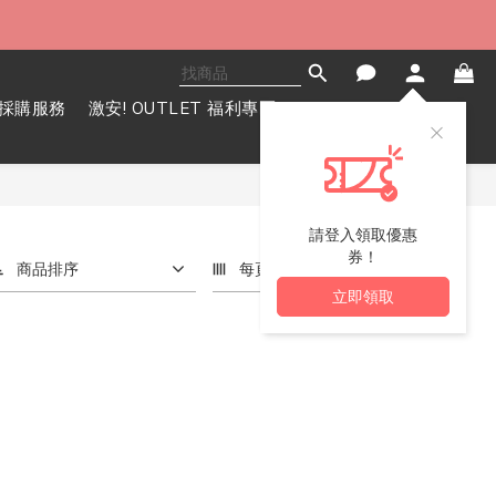
採購服務
激安! OUTLET 福利專區
請登入領取優惠
券！
商品排序
每頁顯示 72 個
立即領取