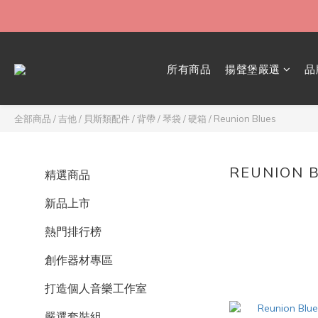
所有商品
揚聲堡嚴選
品
全部商品
/
吉他 / 貝斯類配件
/
背帶 / 琴袋 / 硬箱
/
Reunion Blues
REUNION 
精選商品
新品上市
熱門排行榜
創作器材專區
打造個人音樂工作室
嚴選套裝組