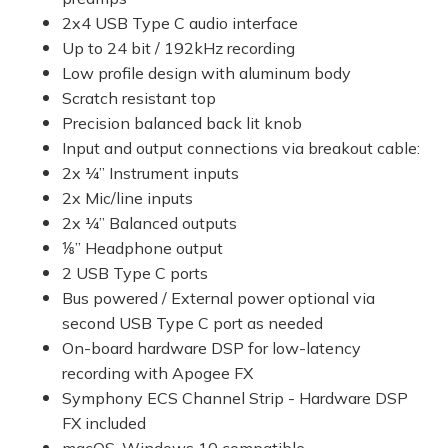
2x4 USB Type C audio interface
Up to 24 bit / 192kHz recording
Low profile design with aluminum body
Scratch resistant top
Precision balanced back lit knob
Input and output connections via breakout cable:
2x ¼” Instrument inputs
2x Mic/line inputs
2x ¼” Balanced outputs
⅛” Headphone output
2 USB Type C ports
Bus powered / External power optional via
second USB Type C port as needed
On-board hardware DSP for low-latency
recording with Apogee FX
Symphony ECS Channel Strip - Hardware DSP
FX included