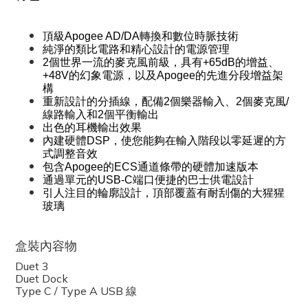
頂級Apogee AD/DA轉換和數位時脈技術
純淨的類比電路和精心設計的電源管理
2個世界一流的麥克風前級，具有+65dB的增益、
+48V的幻象電源，以及Apogee的先進分段增益架
構
重新設計的分插線，配備2個樂器輸入、2個麥克風/
線路輸入和2個平衡輸出
出色的耳機輸出效果
內建硬體DSP，使您能夠在輸入階段以零延遲的方
式調整音效
包含Apogee的ECS通道條帶的硬體加速版本
通過單元的USB-C端口便捷的巴士供電設計
引人注目的輪廓設計，頂部覆蓋有耐刮傷的大猩猩
玻璃
盒裝內容物
Duet 3
Duet Dock
Type C / Type A USB 線