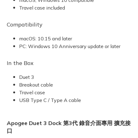
macOS, Windows 10 compatible
Travel case included
Compatibility
macOS: 10.15 and later
PC: Windows 10 Anniversary update or later
In the Box
Duet 3
Breakout cable
Travel case
USB Type C / Type A cable
Apogee Duet 3 Dock 第3代 錄音介面專用 擴充接
口