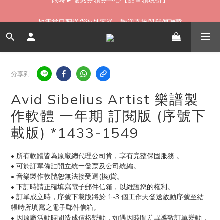
如需當日配送貨海外寄送，歡迎直接與我們聯繫
如需當日配送貨海外寄送，歡迎直接與我們聯繫
分享到
Avid Sibelius Artist 樂譜製
作軟體 一年期 訂閱版 (序號下
載版) *1433-1549
• 所有軟體皆為原廠總代理公司貨，享有完整保固服務 。
• 可於訂單備註開立統一發票及公司統編。
• 音樂製作軟體恕無法接受退(換)貨。
• 下訂時請正確填寫電子郵件信箱，以維護您的權利。
• 訂單成立時，序號下載版將於 1~3 個工作天發送啟動序號至結
帳時所填寫之電子郵件信箱。
• 因原廠活動時間造成價格變動，如遇因時間差異導致訂單變動，