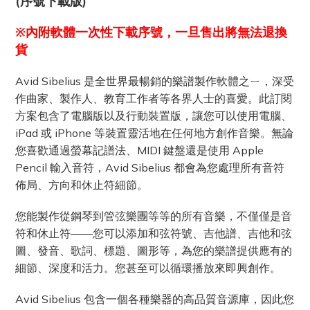
(序號下載版)
※內附軟體一次性下載序號，一
旦
售出將無法退換
貨
Avid Sibelius 是全世界最暢銷的樂譜製作軟體之ㄧ，深受
作曲家、製作人、教育工作者等各界人士的喜愛。此訂閱
方案包含了電腦版以及行動裝置版，讓您可以使用電腦、
iPad 或 iPhone 等裝置靈活地在任何地方創作音樂。無論
您喜歡通過螢幕記譜法、MIDI 鍵盤還是使用 Apple
Pencil 輸入音符，Avid Sibelius 都會為您處理所有音符
佈局、方向和休止符細節。
您能製作從鋼琴到管弦樂團等等的所有音樂，不僅僅是音
符和休止符——您可以添加和弦符號、吉他譜、吉他和弦
圖、發音、歌詞、標題、圖形等，為您的樂譜提供應有的
細節、深度和活力。您甚至可以循環播放來即興創作。
Avid Sibelius 包含一個各種樂器的高品質音源庫，因此您