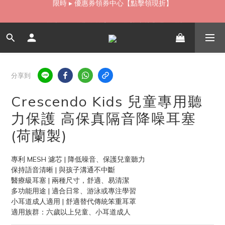
如需當日配送貨海外寄送，歡迎直接與我們聯繫
如需當日配送貨海外寄送，歡迎直接與我們聯繫
無卡分期 零利率 好輕鬆【立即填表】
限時 ▸ 優惠券領券中心【點擊領現折】
分享到
如需當日配送貨海外寄送，歡迎直接與我們聯繫
Crescendo Kids 兒童專用聽
力保護 高保真隔音降噪耳塞
(荷蘭製)
專利 MESH 濾芯 | 降低噪音、保護兒童聽力
保持語音清晰 | 與孩子溝通不中斷
醫療級耳塞 | 兩種尺寸，舒適、易清潔
多功能用途 | 適合日常、游泳或專注學習
小耳道成人適用 | 舒適替代傳統笨重耳罩
適用族群：六歲以上兒童、小耳道成人