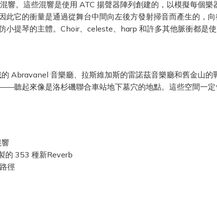
特定於樂器的混響。這些混響是使用 ATC 揚聲器陣列創建的，以模
因此它的衝量是通過從舞台中間向左後方發射掃音而產生的，向
的主體。Choir、celeste、harp 和許多其他脈衝都是
鹽湖城的 Abravanel 音樂廳、拉斯維加斯的雷諾茲音樂廳和
——聽起來像是洛杉磯聯合車站地下墓穴的地點。這些空間一定
混響
 353 種新Reverb
號路徑