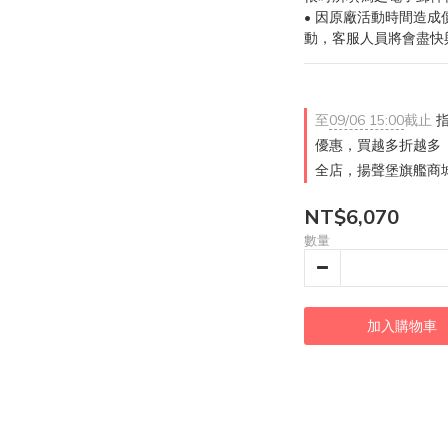
• 因原廠活動時間造
動，客服人員將會盡快
至
09/06 15:00
截止
指
優惠，買越多折越多
全店，揚聲堡旗艦商城
NT$6,070
數量
加入購物車