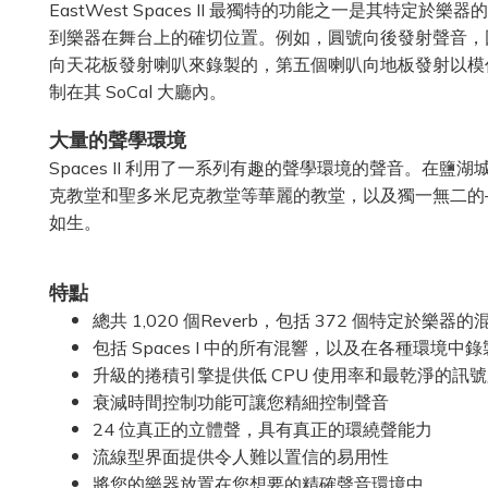
EastWest Spaces II 最獨特的功能之一是其
到樂器在舞台上的確切位置。例如，圓號向後發射聲音，
向天花板發射喇叭來錄製的，第五個喇叭向地板發射以模仿小提琴
制在其 SoCal 大廳內。
大量的聲學環境
Spaces II 利用了一系列有趣的聲學環境的聲音。在
克教堂和聖多米尼克教堂等華麗的教堂，以及獨一無二的
如生。
特點
總共 1,020 個Reverb，包括 372 個特定於樂器的
包括 Spaces I 中的所有混響，以及在各種環境中錄製的
升級的捲積引擎提供低 CPU 使用率和最乾淨的訊
衰減時間控制功能可讓您精細控制聲音
24 位真正的立體聲，具有真正的環繞聲能力
流線型界面提供令人難以置信的易用性
將您的樂器放置在您想要的精確聲音環境中