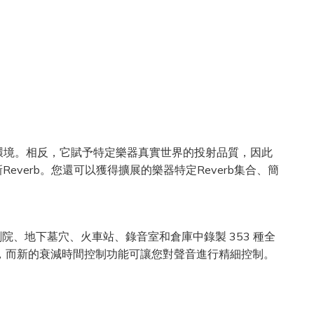
提供脈衝環境。相反，它賦予特定樂器真實世界的投射品質，因此
種新Reverb。您還可以獲得擴展的樂器特定Reverb集合、簡
樂廳、歌劇院、地下墓穴、火車站、錄音室和倉庫中錄製 353 種全
操作，而新的衰減時間控制功能可讓您對聲音進行精細控制。