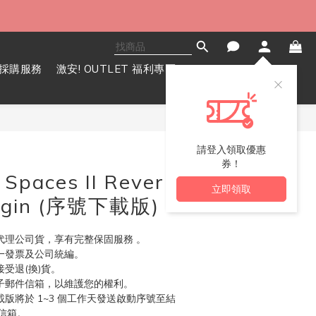
採購服務
激安! OUTLET 福利專區
立即購買
請登入領取優惠
券！
Spaces II Reverb
立即領取
gin (序號下載版)
代理公司貨，享有完整保固服務 。
統一發票及公司統編。
受退(換)貨。 
電子郵件信箱，以維護您的權利。
載版將於 1~3 個工作天發送啟動序號至結
信箱。