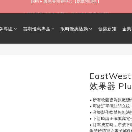
如需當日配送貨海外寄送，歡迎直接與我們聯繫
如需當日配送貨海外寄送，歡迎直接與我們聯繫
無卡分期 零利率 好輕鬆【立即填表】
牌專區
當期優惠專區
限時優惠活動
音樂新知
企業
限時 ▸ 優惠券領券中心【點擊領現折】
如需當日配送貨海外寄送，歡迎直接與我們聯繫
EastWest 
效果器 Plu
• 所有軟體皆為原廠總
• 可於訂單備註開立
• 音樂製作軟體恕無法接
• 下訂時請正確填寫
• 訂單成立時，序號下
帳時所填寫之電子郵件