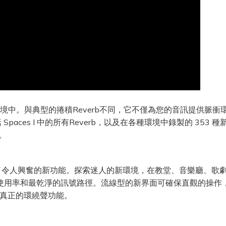
的精確聲音環境中。與典型的捲積Reverb不同，它不僅為您的音訊
Spaces I 中的所有Reverb，以及在各種環境中錄製的 353 
。
hoenix 製作，充滿了令人興奮的新功能。探索迷人的新環境，在教堂、音
 CPU 使用率和最乾淨的訊號路徑。流線型的新界面可確保直觀的
作和真正的環繞聲功能。