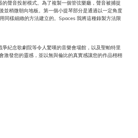
擬每個樂器的聲音投射模式。為了複製一個管弦樂廳，聲音被捕捉
後並稍微朝向地板。第一個小提琴部分是通過以一定角度
使用同樣細緻的方法建立的。Spaces 我將這種錄製方法限
舊金山的戰爭紀念歌劇院等令人驚嘆的音樂會場館，以及聖帕特里
會激發您的靈感，並以無與倫比的真實感讓您的作品栩栩