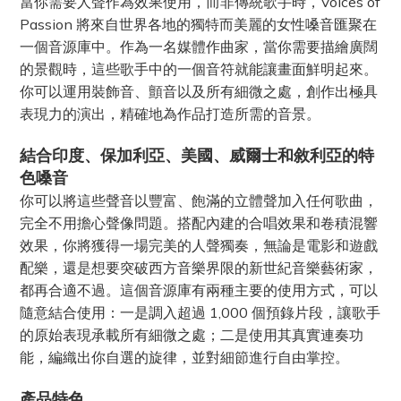
當你需要人聲作為效果使用，而非傳統歌手時，Voices of
Passion 將來自世界各地的獨特而美麗的女性嗓音匯聚在
一個音源庫中。作為一名媒體作曲家，當你需要描繪廣闊
的景觀時，這些歌手中的一個音符就能讓畫面鮮明起來。
你可以運用裝飾音、顫音以及所有細微之處，創作出極具
表現力的演出，精確地為作品打造所需的音景。
結合印度、保加利亞、美國、威爾士和敘利亞的特
色嗓音
你可以將這些聲音以豐富、飽滿的立體聲加入任何歌曲，
完全不用擔心聲像問題。搭配內建的合唱效果和卷積混響
效果，你將獲得一場完美的人聲獨奏，無論是電影和遊戲
配樂，還是想要突破西方音樂界限的新世紀音樂藝術家，
都再合適不過。這個音源庫有兩種主要的使用方式，可以
隨意結合使用：一是調入超過 1,000 個預錄片段，讓歌手
的原始表現承載所有細微之處；二是使用其真實連奏功
能，編織出你自選的旋律，並對細節進行自由掌控。
產品特色