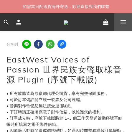
如需當日配送貨海外寄送，歡迎直接與我們聯繫
如需當日配送貨海外寄送，歡迎直接與我們聯繫
無卡分期 零利率 好輕鬆【立即填表】
限時 ▸ 優惠券領券中心【點擊領現折】
分享到
如需當日配送貨海外寄送，歡迎直接與我們聯繫
EastWest Voices of
Passion 世界民族女聲取樣音
源 Plugin (序號下載版)
• 所有軟體皆為原廠總代理公司貨，享有完整保固服務 。
• 可於訂單備註開立統一發票及公司統編。
• 音樂製作軟體恕無法接受退(換)貨。 
• 下訂時請正確填寫電子郵件信箱，以維護您的權利。
• 訂單成立時，序號下載版將於 1~3 個工作天發送啟動序號至結
帳時所填寫之電子郵件信箱。
• 因原廠活動時間造成價格變動，如遇因時間差異導致訂單變動，