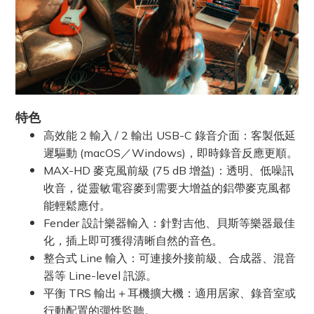
特色
高效能 2 輸入 / 2 輸出 USB-C 錄音介面：客製低延
遲驅動 (macOS／Windows)，即時錄音反應更順。
MAX-HD 麥克風前級 (75 dB 增益)：透明、低噪訊
收音，從靈敏電容麥到需要大增益的鋁帶麥克風都
能輕鬆應付。
Fender 設計樂器輸入：針對吉他、貝斯等樂器最佳
化，插上即可獲得清晰自然的音色。
整合式 Line 輸入：可連接外接前級、合成器、混音
器等 Line-level 訊源。
平衡 TRS 輸出＋耳機擴大機：適用居家、錄音室或
行動配置的彈性監聽。