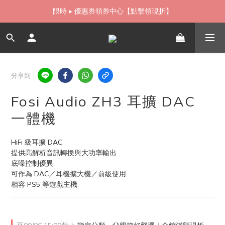
如需當日配送貨海外寄送，歡迎直接與我們聯繫
如需當日配送貨海外寄送，歡迎直接與我們聯繫
無卡分期 零利率 好輕鬆【立即填表】
限時 ▸ 優惠券領券中心【點擊領現折】
分享到
如需當日配送貨海外寄送，歡迎直接與我們聯繫
Fosi Audio ZH3 耳擴 DAC
一體機
HiFi 級耳擴 DAC
提供高解析音訊轉換與大功率輸出
底噪控制優異
可作為 DAC／耳機擴大機／前級使用
相容 PS5 等遊戲主機