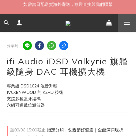
如需當日配送貨海外寄送，歡迎直接與我們聯繫
無卡分期 零利率 好輕鬆【立即填表】
限時 ▸ 優惠券領券中心【點擊領現折】
如需當日配送貨海外寄送，歡迎直接與我們聯繫
分享到
ifi Audio iDSD Valkyrie 旗艦
級隨身 DAC 耳機擴大機
專業級 DSD1024 混音升頻
JVCKENWOOD 的 K2HD 技術
支援多種藍牙編碼
六組可選數位濾波器
至
09/06 15:00
截止
指定分類，父親節好聲選｜全館滿額現折