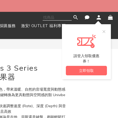
採購服務
激安! OUTLET 福利專區
立即購買
請登入領取優惠
券！
s 3 Series
立即領取
效果器
色，帶來溫暖、自然的音場寬度與動態感
鍵轉換為更具動態與空間感的類 Univibe 
整速度 (Rate)、深度 (Depth) 與音
直覺且高效
無論是吉他、貝斯還是鍵盤，都能輕鬆打