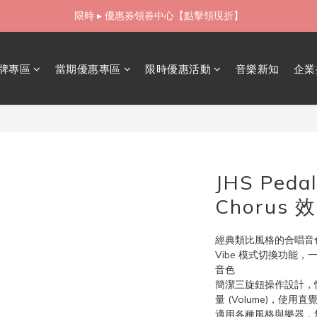
限時 ▸ 優惠券領券中心【點擊領現折】
如需當日配送貨海外寄送，歡迎直接與我們聯繫
如需當日配送貨海外寄送，歡迎直接與我們聯繫
牌專區
當期優惠專區
限時優惠活動
音樂新知
企業
JHS Pedal
Chorus 
經典類比風格的合唱音
Vibe 模式切換功能，一
音色
簡潔三旋鈕操作設計，快速調
量 (Volume)，使用
適用各種風格與樂器，