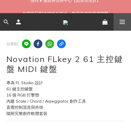
如需當日配送貨海外寄送，歡迎直接與我們聯繫
如需當日配送貨海外寄送，歡迎直接與我們聯繫
無卡分期 零利率 好輕鬆【立即填表】
限時 ▸ 優惠券領券中心【點擊領現折】
分享到
如需當日配送貨海外寄送，歡迎直接與我們聯繫
Novation FLkey 2 61 主控鍵
盤 MIDI 鍵盤
專為 FL Studio 設計
61 鍵主控鍵盤
16 個 RGB 打擊墊
內建 Scale / Chord / Arpeggiator 創作工具
直覺控制混音與外掛
隨附完整創作軟體套裝