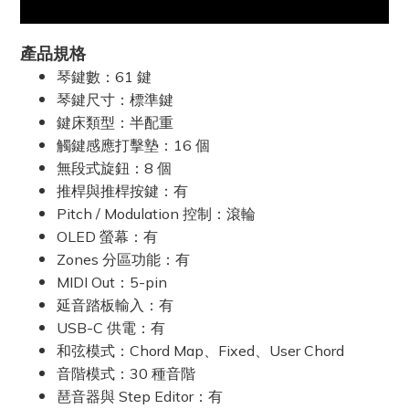
產品規格
琴鍵數：61 鍵
琴鍵尺寸
：
標準鍵
鍵床類型
：
半配重
觸鍵感應打擊墊
：
16 個
無段式旋鈕
：8 個
推桿與推桿按鍵
：
有
Pitch / Modulation 控制
：
滾輪
OLED 螢幕
：有
Zones 分區功能
：
有
MIDI Out
：
5-pin
延音踏板輸入
：有
USB-C 供電
：有
和弦模式
：Chord Map、Fixed、User Chord
音階模式
：30 種音階
琶音器與 Step Editor
：有