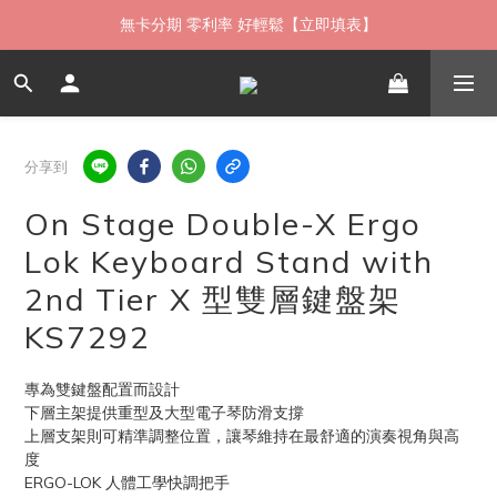
如需當日配送貨海外寄送，歡迎直接與我們聯繫
無卡分期 零利率 好輕鬆【立即填表】
限時 ▸ 優惠券領券中心【點擊領現折】
如需當日配送貨海外寄送，歡迎直接與我們聯繫
分享到
On Stage Double-X Ergo
Lok Keyboard Stand with
2nd Tier X 型雙層鍵盤架
KS7292
專為雙鍵盤配置而設計
下層主架提供重型及大型電子琴防滑支撐
上層支架則可精準調整位置，讓琴維持在最舒適的演奏視角與高
度
ERGO-LOK 人體工學快調把手