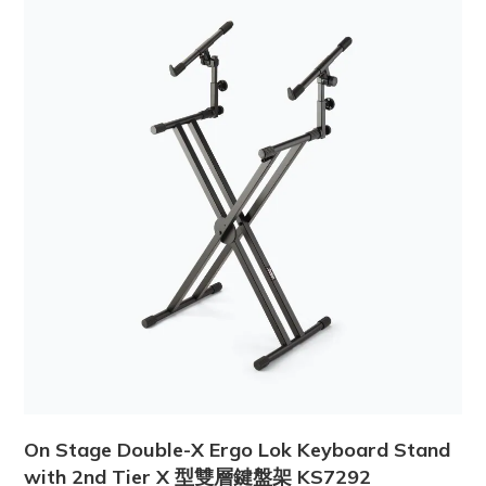
On Stage Double-X Ergo Lok Keyboard Stand
with 2nd Tier X 型雙層鍵盤架 KS7292