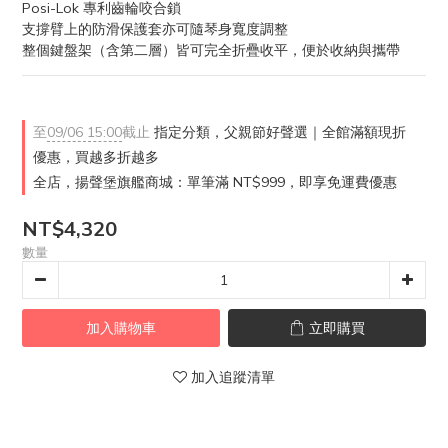
Posi-Lok 專利齒輪咬合鎖
支撐臂上的防滑保護套亦可隨琴身寬度調整
整個鍵盤架（含第二層）皆可完全折疊收平，便於收納與攜帶
至
09/06 15:00
截止
指定分類，父親節好聲選｜全館滿額現折
優惠，買越多折越多
全店，揚聲堡旗艦商城：單筆滿 NT$999，即享免運費優惠
NT$4,320
數量
加入購物車
立即購買
加入追蹤清單