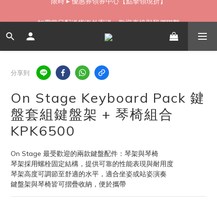
如需當日配送貨海外寄送，歡迎直接與我們聯繫
如需當日配送貨海外寄送，歡迎直接與我們聯繫
分享到
On Stage Keyboard Pack 鍵
盤套組鍵盤架 + 琴椅組合
KPK6500
On Stage 最受歡迎的兩款鍵盤配件：琴架與琴椅
琴架採用螺栓固定結構，提供可靠的性能表現與耐用度
琴架高度可調節至舒適的水平，適合坐姿或站姿演奏
鍵盤架與琴椅皆可摺疊收納，便於攜帶