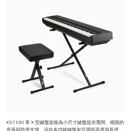
KS7190 單 X 型鍵盤架能為小尺寸鍵盤提供寬闊、穩固的
底座與防滑支撐。這款多功能鍵盤架可調節高度與長度，