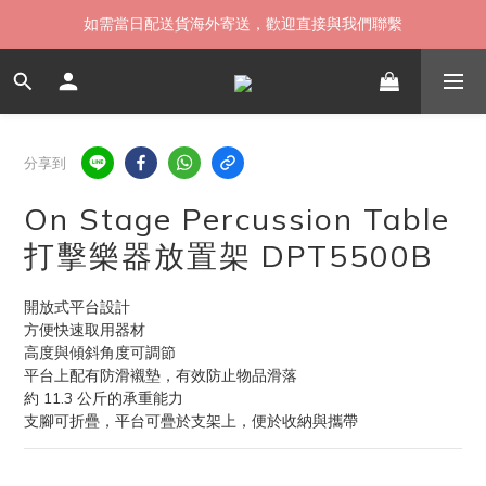
如需當日配送貨海外寄送，歡迎直接與我們聯繫
如需當日配送貨海外寄送，歡迎直接與我們聯繫
無卡分期 零利率 好輕鬆【立即填表】
限時 ▸ 優惠券領券中心【點擊領現折】
分享到
如需當日配送貨海外寄送，歡迎直接與我們聯繫
On Stage Percussion Table
打擊樂器放置架 DPT5500B
開放式平台設計
方便快速取用器材
高度與傾斜角度可調節
平台上配有防滑襯墊，有效防止物品滑落
約 11.3 公斤的承重能力
支腳可折疊，平台可疊於支架上，便於收納與攜帶