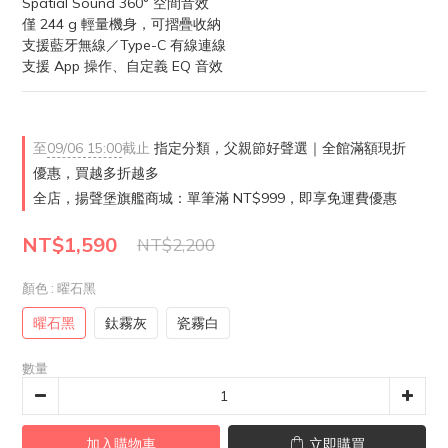
Spatial Sound 360° 空間音效
僅 244 g 輕量機身，可摺疊收納
支援藍牙無線／Type-C 有線連線
支援 App 操作、自定義 EQ 音效
至
09/06 15:00
截止
指定分類，父親節好聲選｜全館滿額現折
優惠，買越多折越多
全店，揚聲堡旗艦商城：單筆滿 NT$999，即享免運費優惠
NT$1,590
NT$2,200
顏色
: 曜石黑
曜石黑
鈦霧灰
瓷霧白
數量
加入購物車
立即購買