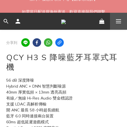
如需當日配送貨海外寄送，歡迎直接與我們聯繫
如需當日配送貨海外寄送，歡迎直接與我們聯繫
無卡分期 零利率 好輕鬆【立即填表】
限時 ▸ 優惠券領券中心【點擊領現折】
分享到
如需當日配送貨海外寄送，歡迎直接與我們聯繫
QCY H3 S 降噪藍牙耳罩式耳
機
56 dB 深度降噪
Hybrid ANC + DNN 智慧判斷噪源
40mm 厚實低頻 × 13mm 透亮高頻
有線／無線 Hi-Res Audio 雙金標認證
支援 LDAC 高解析傳輸
開 ANC 最長 58 小時超長續航
藍牙 6.0 同時連接兩台裝置
60ms 超低延遲遊戲模式