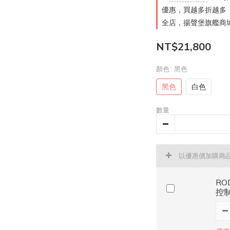
優惠，買越多折越多
全店，揚聲堡旗艦商城
NT$21,800
顏色
: 黑色
黑色
白色
數量
以優惠價加購商
ROD
控制台