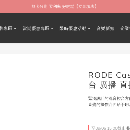
如需當日配送貨海外寄送，歡迎直接與我們聯繫
限時 ▸ 優惠券領券中心【點擊領現折】
如需當日配送貨海外寄送，歡迎直接與我們聯繫
牌專區
當期優惠專區
限時優惠活動
音樂新知
企業
RODE Ca
台 廣播 
緊湊設計的混音控台方
直覺的操作介面給予用
至
09/06 15:00
截止
指