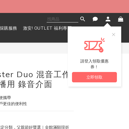
採購服務
激安! OUTLET 福利專區
立即購買
請登入領取優惠
券！
ster Duo 混音工作
立即領取
直播用 錄音介面
便攜帶
戶更佳的便利性
定分類，父親節好聲選｜全館滿額現折