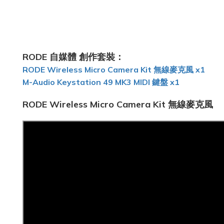
RODE 自媒體 創作套裝
：
RODE Wireless Micro Camera Kit 無線麥克風 x1
M-Audio Keystation 49 MK3 MIDI 鍵盤 x1
RODE Wireless Micro Camera Kit 無線麥克風