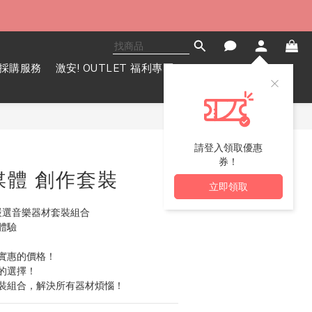
採購服務
激安! OUTLET 福利專區
立即購買
請登入領取優惠
券！
自媒體 創作套裝
立即領取
 精心嚴選音樂器材套裝組合
體驗
實惠的價格！
的選擇！
裝組合，解決所有器材煩惱！