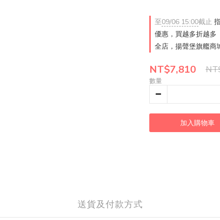
至
09/06 15:00
截止
指
優惠，買越多折越多
全店，揚聲堡旗艦商城
NT$7,810
NT$
數量
加入購物車
送貨及付款方式