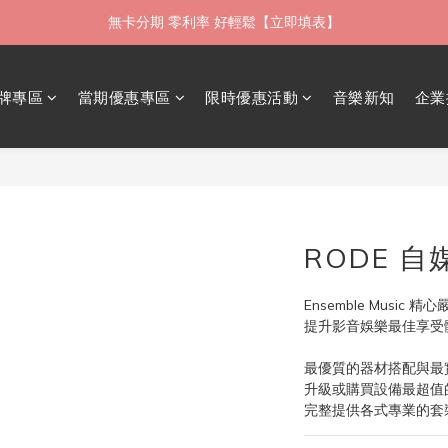
無卡分期 零利率 好輕鬆【立即填表】
如需當日配送貨海外寄送，歡迎直接與我們聯繫
限時 ▸ 優惠券領券中心【點擊領現折】
牌專區
當期優惠專區
限時優惠活動
音樂新知
企業
如需當日配送貨海外寄送，歡迎直接與我們聯繫
RODE 
Ensemble Music
提升影音娛樂最佳享受
最優質的器材搭配與最
升級或購買設備最超值
完整提供各式專業的套