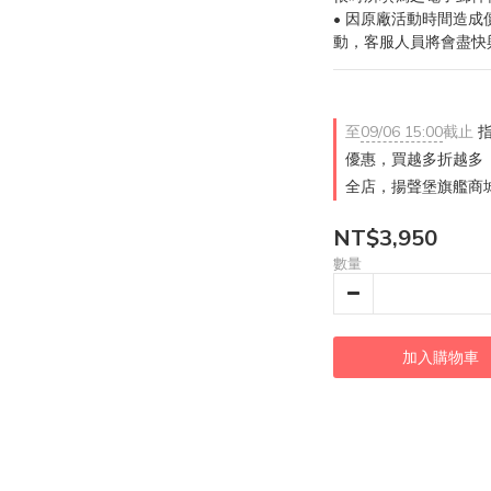
• 因原廠活動時間造
動，客服人員將會盡快
至
09/06 15:00
截止
指
優惠，買越多折越多
全店，揚聲堡旗艦商城
NT$3,950
數量
加入購物車