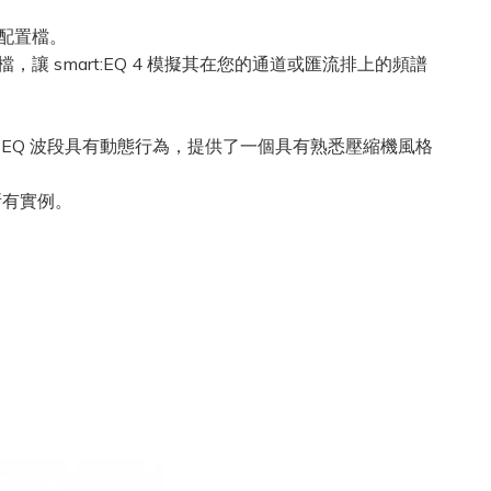
聲配置檔。
smart:EQ 4 模擬其在您的通道或匯流排上的頻譜
4 的標準 EQ 波段具有動態行為，提供了一個具有熟悉壓縮機風格
所有實例。