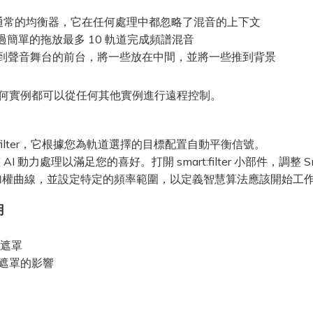
通常的均衡器，它在任何處理中都忽略了混音的上下文
通過簡單的拖放最多 10 軌道完成頻譜混音
一些元素帶到聲音舞台的前台，將一些放在中間，並將一些推到背景
何實例都可以從任何其他實例進行遠程控制。
art:filter，它根據您為軌道選擇的目標配置自動平衡信號。
整 AI 動力處理以滿足您的喜好。打開 smart:filter 小部件，調整 
r 的綠色加權曲線，並設定特定的頻率範圍，以定義智慧算法應該開始工
用
的遮罩
到去遮罩的影響