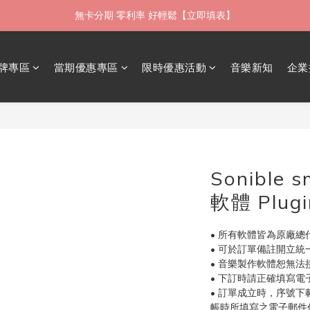
無卡分期 零利率 好輕鬆【立即填表】
如需當日配送貨海外寄送，歡迎直接與我們聯繫
限時 ▸ 優惠券領券中心【點擊領現折】
牌專區
當期優惠專區
限時優惠活動
音樂新知
企業
如需當日配送貨海外寄送，歡迎直接與我們聯繫
Sonible 
軟體 Plug
• 所有軟體皆為原廠總
• 可於訂單備註開立
• 音樂製作軟體恕無法接
• 下訂時請正確填寫
• 訂單成立時，序號下
帳時所填寫之電子郵件