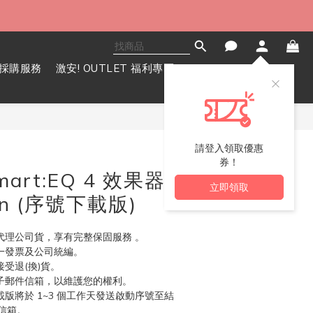
採購服務
激安! OUTLET 福利專區
立即購買
請登入領取優惠
券！
smart:EQ 4 效果器
立即領取
in (序號下載版)
代理公司貨，享有完整保固服務 。
統一發票及公司統編。
受退(換)貨。 
電子郵件信箱，以維護您的權利。
載版將於 1~3 個工作天發送啟動序號至結
信箱。