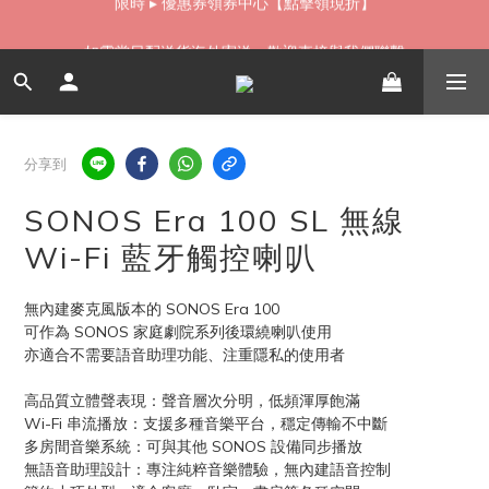
如需當日配送貨海外寄送，歡迎直接與我們聯繫
如需當日配送貨海外寄送，歡迎直接與我們聯繫
無卡分期 零利率 好輕鬆【立即填表】
限時 ▸ 優惠券領券中心【點擊領現折】
分享到
如需當日配送貨海外寄送，歡迎直接與我們聯繫
SONOS Era 100 SL 無線
Wi-Fi 藍牙觸控喇叭
無內建麥克風版本的 SONOS Era 100
可作為 SONOS 家庭劇院系列後環繞喇叭使用
亦適合不需要語音助理功能、注重隱私的使用者
高品質立體聲表現：聲音層次分明，低頻渾厚飽滿
Wi-Fi 串流播放：支援多種音樂平台，穩定傳輸不中斷
多房間音樂系統：可與其他 SONOS 設備同步播放
無語音助理設計：專注純粹音樂體驗，無內建語音控制