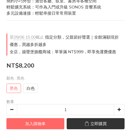
簡約小巧外型：適合客廳、臥室、書房等各種空間
輕鬆擴充系統：可作為入門或升級 SONOS 音響系統
多元設備連接：輕鬆串接日常常用裝置
至
09/06 15:00
截止
指定分類，父親節好聲選｜全館滿額現折
優惠，買越多折越多
全店，揚聲堡旗艦商城：單筆滿 NT$999，即享免運費優惠
NT$8,200
顏色
: 黑色
黑色
白色
數量
加入購物車
立即購買