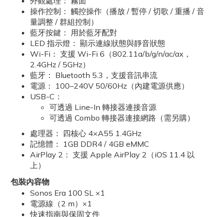
外觀處理： 霧面
操作控制： 觸控操作（播放 / 暫停 / 切歌 / 重播 / 音
量調整 / 群組控制）
藍牙按鍵： 用於藍牙配對
LED 指示燈： 顯示連線狀態與靜音狀態
Wi-Fi： 支援 Wi-Fi 6（802.11a/b/g/n/ac/ax，
2.4GHz / 5GHz）
藍牙： Bluetooth 5.3，支援音訊串流
電源： 100–240V 50/60Hz（內建電源供應）
USB-C：
可透過 Line-In 轉接器連接音源
可透過 Combo 轉接器連接網路（需另購）
處理器： 四核心 4×A55 1.4GHz
記憶體： 1GB DDR4 / 4GB eMMC
AirPlay 2： 支援 Apple AirPlay 2（iOS 11.4 以
上）
包裝內容物
Sonos Era 100 SL ×1
電源線（2 m）×1
快速指南與保固文件