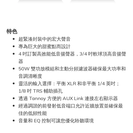
特色
超緊湊封裝中的宏大聲音
專為巨大的甜蜜點而設計
4 吋訂製高效能低音揚聲器，3/4 吋軟球頂高音揚聲
器
50W 雙功放模組和主動分頻濾波器確保最大功率和
音調清晰度
靈活的輸入選擇：平衡 XLR 和非平衡 1/4 英吋；
1/8 吋 TRS 輔助插孔
透過 Tannoy 方便的 AUX Link 連接左右顯示器
經過調諧的前發射低音端口允許近牆放置並確保最
佳的低頻性能
音量和 EQ 控制可讓您優化聆聽環境