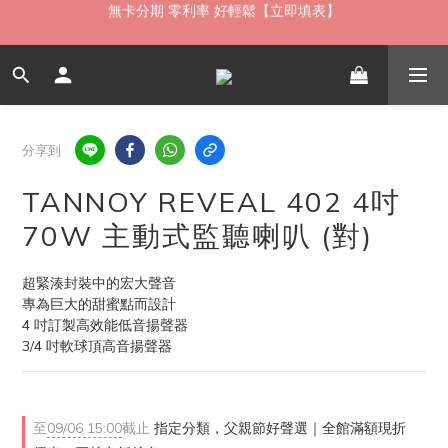
如需當日配送貨海外寄送，歡迎直接與我們聯繫
限時 ▸ 優惠券領券中心【點擊領現折】
如需當日配送貨海外寄送，歡迎直接與我們聯繫
分享到
TANNOY REVEAL 402 4吋
70W 主動式監聽喇叭 (對)
超緊湊封裝中的宏大聲音
專為巨大的甜蜜點而設計
4 吋訂製高效能低音揚聲器
3/4 吋軟球頂高音揚聲器
至
09/06 15:00
截止
指定分類，父親節好聲選｜全館滿額現折