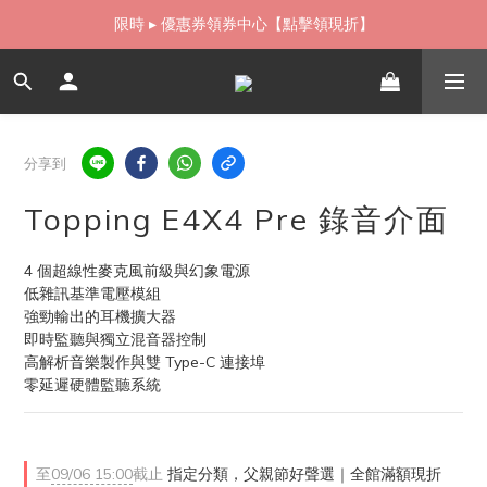
如需當日配送貨海外寄送，歡迎直接與我們聯繫
如需當日配送貨海外寄送，歡迎直接與我們聯繫
分享到
Topping E4X4 Pre 錄音介面
4 個超線性麥克風前級與幻象電源
低雜訊基準電壓模組
強勁輸出的耳機擴大器
即時監聽與獨立混音器控制
高解析音樂製作與雙 Type-C 連接埠
零延遲硬體監聽系統
至
09/06 15:00
截止
指定分類，父親節好聲選｜全館滿額現折