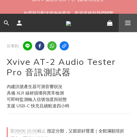
如需當日配送貨海外寄送，歡迎直接與我們聯繫
如需當日配送貨海外寄送，歡迎直接與我們聯繫
分享到
Xvive AT-2 Audio Tester
Pro 音訊測試器
內建訊號產生器可測音響狀況
具備 XLR 線材損壞與異常檢測
可即時監測輸入信號強度與狀態
支援 USB-C 快充且續航達四小時
至
09/06 15:00
截止
指定分類，父親節好聲選｜全館滿額現折