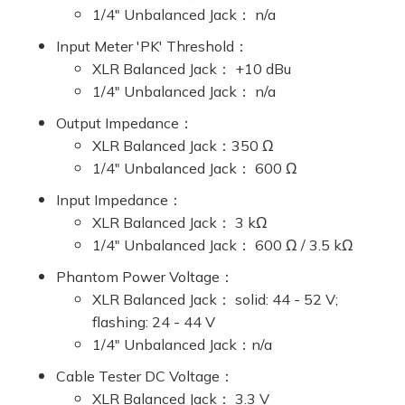
1/4" Unbalanced Jack： n/a
Input Meter 'PK' Threshold：
XLR Balanced Jack： +10 dBu
1/4" Unbalanced Jack： n/a
Output Impedance：
XLR Balanced Jack：350 Ω
1/4" Unbalanced Jack： 600 Ω
Input Impedance：
XLR Balanced Jack： 3 kΩ
1/4" Unbalanced Jack： 600 Ω / 3.5 kΩ
Phantom Power Voltage：
XLR Balanced Jack： solid: 44 - 52 V;
flashing: 24 - 44 V
1/4" Unbalanced Jack：n/a
Cable Tester DC Voltage：
XLR Balanced Jack： 3.3 V