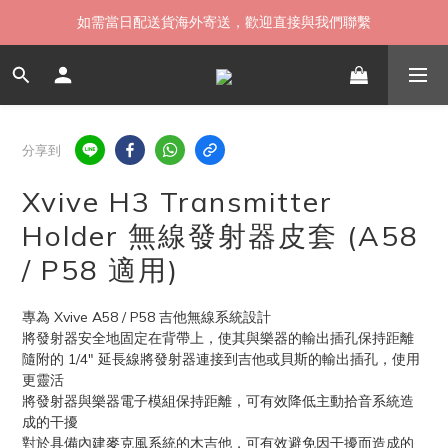
如需當日配送貨海外寄送，歡迎直接與我們聯繫
如需當日配送貨海外寄送，歡迎直接與我們聯繫
無卡分期 零利率 好輕鬆【立即填表】
限時 ▸ 優惠券領券中心【點擊領現折】
分享到
如需當日配送貨海外寄送，歡迎直接與我們聯繫
Xvive H3 Transmitter
Holder 無線發射器皮套 (A58
/ P58 適用)
專為 Xvive A58 / P58 吉他無線系統設計
將發射器安全地固定在背帶上，使其與樂器的輸出插孔保持距離
隨附的 1/4" 延長線將發射器連接到吉他或貝斯的輸出插孔，使用
更靈活
將發射器與樂器電子模組保持距離，可有效降低主動拾音系統造
成的干擾
對於具備內建麥克風系統的木吉他，可有效避免因干擾而造成的