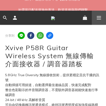
如需當日配送貨海外寄送，歡迎直接與我們聯繫
如需當日配送貨海外寄送，歡迎直接與我們聯繫
無卡分期 零利率 好輕鬆【立即填表】
限時 ▸ 優惠券領券中心【點擊領現折】
分享到
如需當日配送貨海外寄送，歡迎直接與我們聯繫
Xvive P58R Guitar
Wireless System 無線傳輸
介面接收器 / 調音器踏板
5.8 GHz True Diversity 無線接收技術，提供更穩定且抗干擾的訊
號
自動掃描可用頻道，自動選擇最佳連線品質，快速完成配對
整合色彩顯示的半音階調音器，不需額外調音器就能快速進行準
確調音
24-bit / 48 kHz 高解析音質
可自由切換兩種訊號通道模式，維持訊號透明度或加強長線路穩