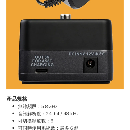
產品規格
無線頻段：5.8 GHz
音訊解析度：24-bit / 48 kHz
可切換頻道數：6
可同時使用系統數：最多 6 組